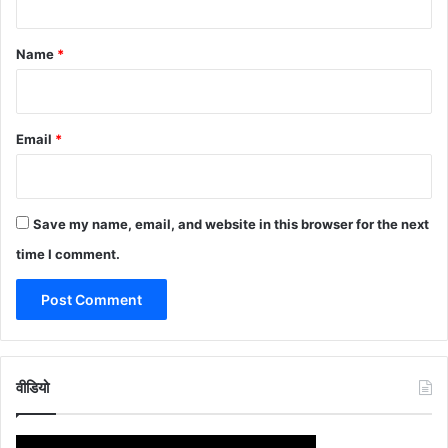
t
*
Name
*
Email
*
Save my name, email, and website in this browser for the next
time I comment.
वीडियो