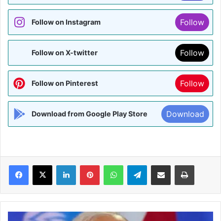
Follow
Follow on Instagram
Follow
Follow on X-twitter
Follow
Follow on Pinterest
Download
Download from Google Play Store
Facebook
X
LinkedIn
Pinterest
WhatsApp
Telegram
Share via Email
Print
कोरोना