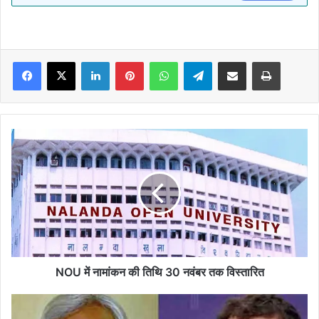
Facebook
X
LinkedIn
Pinterest
WhatsApp
Telegram
Share via Email
Print
NOU
में
नामांकन
की
तिथि
30
नवंबर
तक
विस्तारित
NOU में नामांकन की तिथि 30 नवंबर तक विस्तारित
राहुल
के