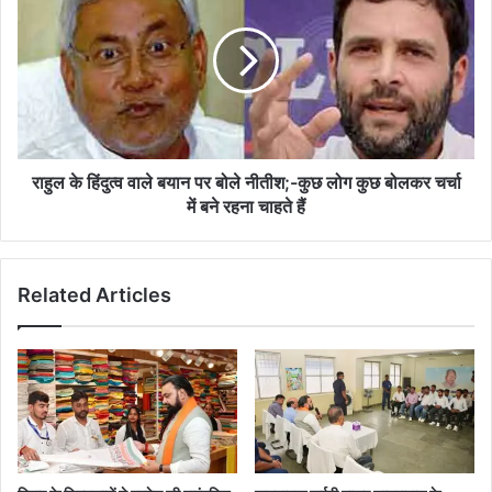
हिंदुत्व
वाले
बयान
पर
बोले
नीतीश;-
कुछ
लोग
राहुल के हिंदुत्व वाले बयान पर बोले नीतीश;-कुछ लोग कुछ बोलकर चर्चा
कुछ
में बने रहना चाहते हैं
बोलकर
चर्चा
में
Related Articles
बने
रहना
चाहते
हैं