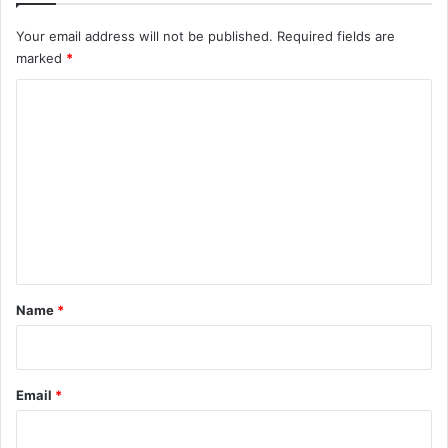
Your email address will not be published.
Required fields are
marked
*
C
o
m
m
e
n
t
*
Name
*
Email
*