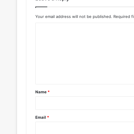
Your email address will not be published.
Required f
C
o
m
m
e
n
t
*
Name
*
Email
*