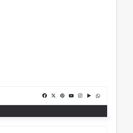
Facebook
X
Pinterest
YouTube
Instagram
Google Play
WhatsApp