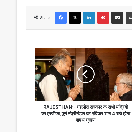
Facebook
X
LinkedIn
Pinterest
Share via Emai
Share
RAJESTHAN:-
गहलोत
सरकार
के
सभी
मंत्रियों
का
इस्तीफा,पूर्ण
मंत्रीमंडल
का
RAJESTHAN:- गहलोत सरकार के सभी मंत्रियों
रविवार
का इस्तीफा,पूर्ण मंत्रीमंडल का रविवार शाम 4 बजे होगा
शाम
शपथ ग्रहण
4
बजे