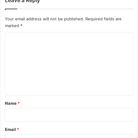
Leave a Reply
Your email address will not be published.
Required fields are
marked
*
C
o
m
m
e
n
t
*
Name
*
Email
*