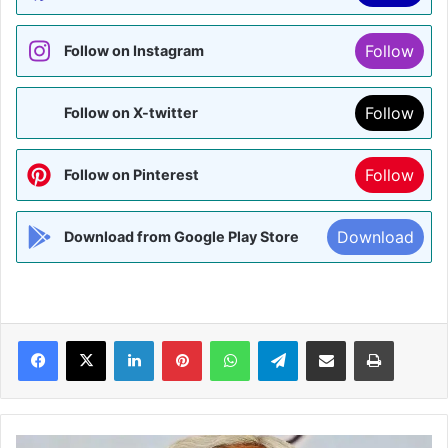
Follow
Follow on Instagram
Follow
Follow on X-twitter
Follow
Follow on Pinterest
Download
Download from Google Play Store
Facebook
X
LinkedIn
Pinterest
WhatsApp
Telegram
Share via Email
Print
मकसूद