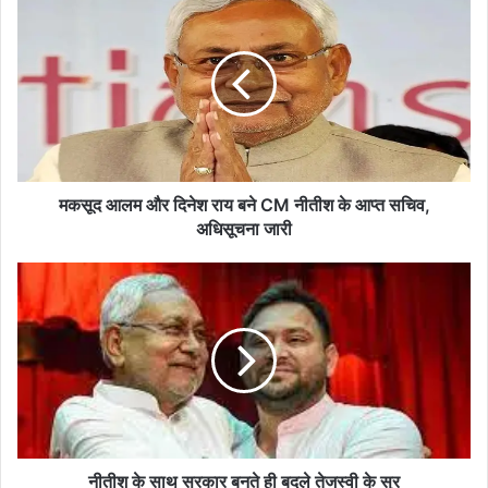
आलम
और
दिनेश
राय
बने
CM
नीतीश
के
आप्त
मकसूद आलम और दिनेश राय बने CM नीतीश के आप्त सचिव,
सचिव,
अधिसूचना जारी
अधिसूचना
जारी
नीतीश
के
साथ
सरकार
बनते
ही
बदले
तेजस्वी
के
सुर
नीतीश के साथ सरकार बनते ही बदले तेजस्वी के सुर