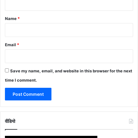
t
*
Name
*
Email
*
Save my name, email, and website in this browser for the next
time I comment.
वीडियो