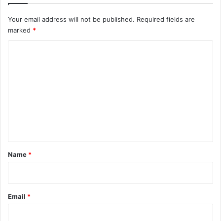
Your email address will not be published.
Required fields are
marked
*
C
o
m
m
e
n
t
*
Name
*
Email
*