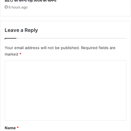
BEO को करना पड़ा विरोध का सामना
6 hours ago
Leave a Reply
Your email address will not be published.
Required fields are
marked
*
C
o
m
m
e
n
t
*
Name
*