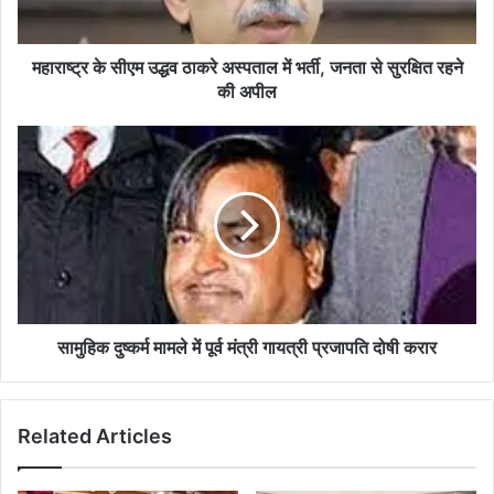
भर्ती,
जनता
से
महाराष्ट्र के सीएम उद्धव ठाकरे अस्पताल में भर्ती, जनता से सुरक्षित रहने
सुरक्षित
की अपील
रहने
की
सामुहिक
अपील
दुष्कर्म
मामले
में
पूर्व
मंत्री
गायत्री
प्रजापति
दोषी
करार
सामुहिक दुष्कर्म मामले में पूर्व मंत्री गायत्री प्रजापति दोषी करार
Related Articles