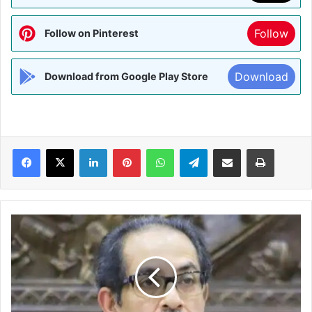
Follow
Follow on Pinterest
Download
Download from Google Play Store
Facebook
X
LinkedIn
Pinterest
WhatsApp
Telegram
Share via Email
Print
महाराष्ट्र
के
सीएम
उद्धव
ठाकरे
अस्पताल
में