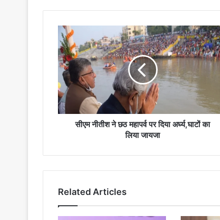
सीएम
नीतीश
ने
छठ
महापर्व
पर
दिया
अर्घ्य,घाटों
का
लिया
सीएम नीतीश ने छठ महापर्व पर दिया अर्घ्य,घाटों का
जायजा
लिया जायजा
Related Articles