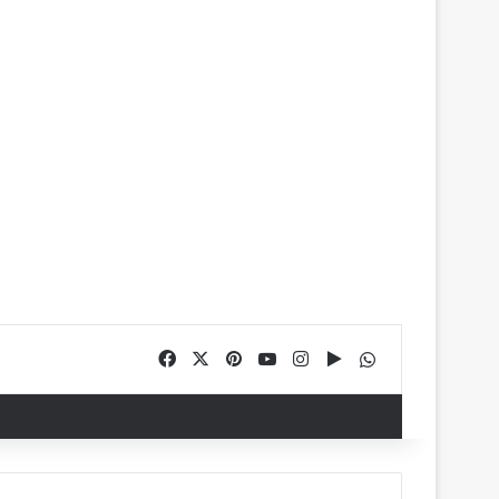
Facebook
X
Pinterest
YouTube
Instagram
Google Play
WhatsApp