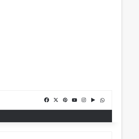
Facebook
X
Pinterest
YouTube
Instagram
Google Play
WhatsApp