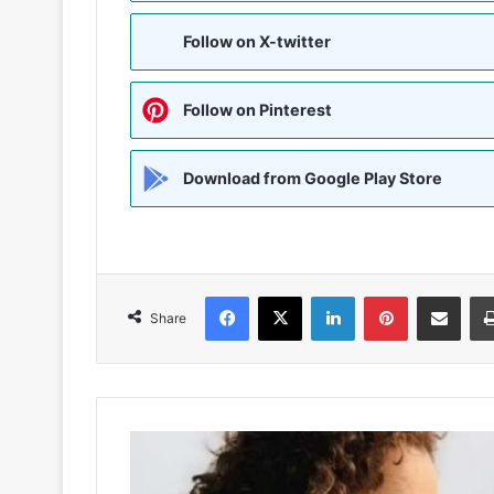
Follow on X-twitter
Follow on Pinterest
Download from Google Play Store
Facebook
X
LinkedIn
Pinterest
Share via Emai
Share
फिल्म
अभिनेत्री
कंगना