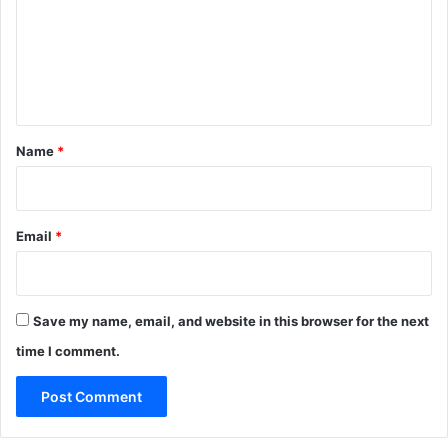
m
e
n
t
*
Name
*
Email
*
Save my name, email, and website in this browser for the next
time I comment.