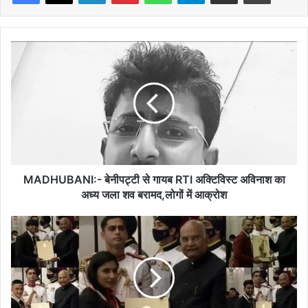
MADHUBANI:-
बेनीपट्टी
से
गायब
RTI
अक्टिविस्ट
अविनाश
का
अध्य
जला
MADHUBANI:- बेनीपट्टी से गायब RTI अक्टिविस्ट अविनाश का
शव
अध्य जला शव बरामद,लोगों में आक्रोश
बरामद,लोगों
में
12
आक्रोश
खिलाड़ियों
को
मिला
मेजर
ध्यानचंद