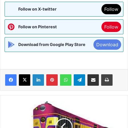
Follow
Follow on X-twitter
Follow
Follow on Pinterest
Download
Download from Google Play Store
Facebook
X
LinkedIn
Pinterest
WhatsApp
Telegram
Share via Email
Print
लखनऊ
जंक्शन
से
दरभंगा
आने