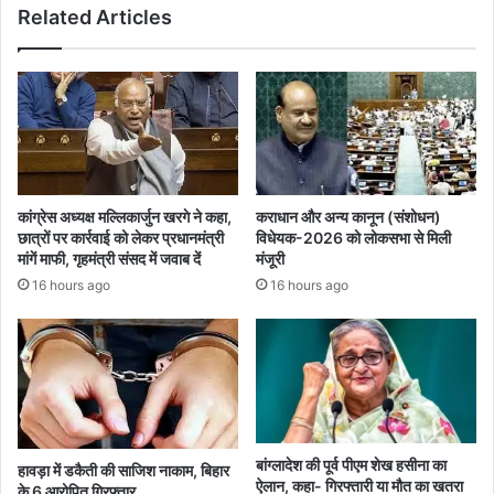
Related Articles
लिए
कार्यालयों
का
काट
रहा
चक्कर
कांग्रेस अध्यक्ष मल्लिकार्जुन खरगे ने कहा,
कराधान और अन्य कानून (संशोधन)
छात्रों पर कार्रवाई को लेकर प्रधानमंत्री
विधेयक-2026 को लोकसभा से मिली
मांगें माफी, गृहमंत्री संसद में जवाब दें
मंजूरी
16 hours ago
16 hours ago
बांग्लादेश की पूर्व पीएम शेख हसीना का
हावड़ा में डकैती की साजिश नाकाम, बिहार
ऐलान, कहा- गिरफ्तारी या मौत का खतरा
के 6 आरोपित गिरफ्तार