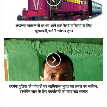
वाले
रेलवे
यात्रियों
के
लिए
लखनऊ जंक्शन से दरभंगा आने वाले रेलवे यात्रियों के लिए
खुशखबरी,चलेगी
खुशखबरी,चलेगी स्पेशल ट्रेन
स्पेशल
ट्रेन
दरभंगा
पुलिस
की
कोताही
का
खामियाज़ा
भुगत
रहा
इजरा
का
दरभंगा पुलिस की कोताही का खामियाज़ा भुगत रहा इजरा का साकिब,
साकिब,
इंश्योरेंस लाभ के लिए कार्यालयों का काट रहा चक्कर
इंश्योरेंस
लाभ
के