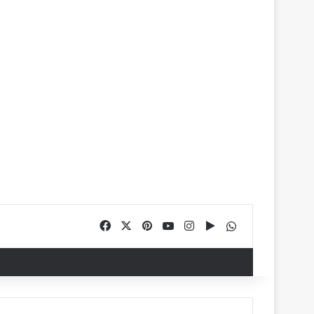
Facebook
X
Pinterest
YouTube
Instagram
Google Play
WhatsApp