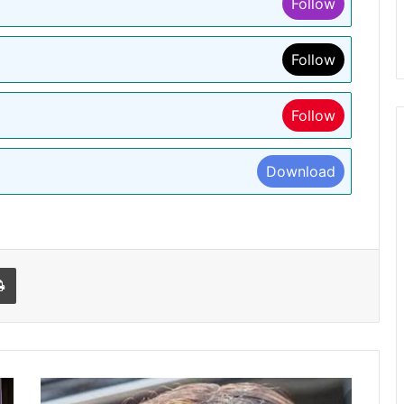
Follow
Follow
Follow
Download
l
Print
कृषि