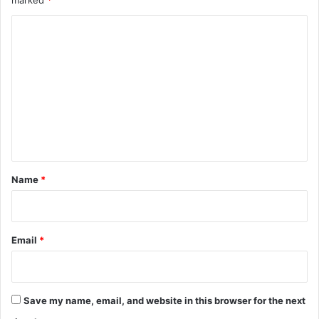
C
o
m
m
e
n
t
*
Name
*
Email
*
Save my name, email, and website in this browser for the next