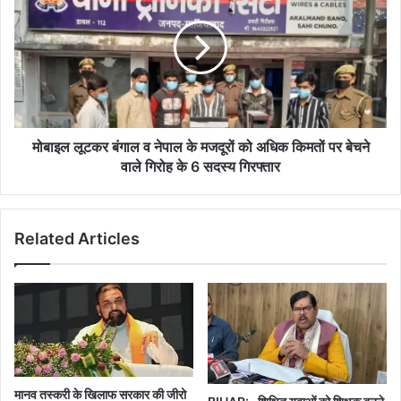
बंगाल
व
नेपाल
के
मजदूरों
को
अधिक
किमतों
मोबाइल लूटकर बंगाल व नेपाल के मजदूरों को अधिक किमतों पर बेचने
पर
वाले गिरोह के 6 सदस्य गिरफ्तार
बेचने
वाले
गिरोह
Related Articles
के
6
सदस्य
गिरफ्तार
मानव तस्करी के खिलाफ सरकार की जीरो