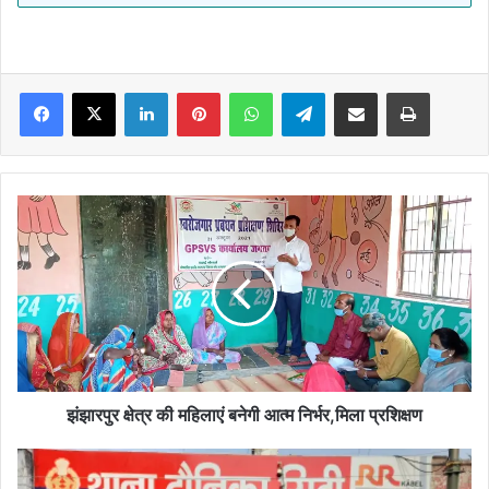
Facebook
X
LinkedIn
Pinterest
WhatsApp
Telegram
Share via Email
Print
झंझारपुर
क्षेत्र
की
महिलाएं
बनेगी
आत्म
निर्भर,मिला
प्रशिक्षण
झंझारपुर क्षेत्र की महिलाएं बनेगी आत्म निर्भर,मिला प्रशिक्षण
मोबाइल
लूटकर