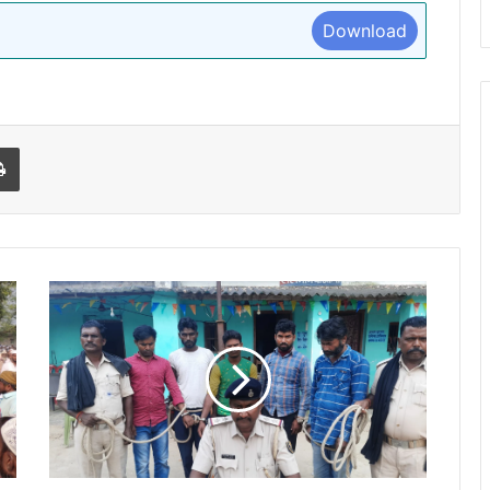
Download
l
Print
भारत-
नेपाल
सीमावर्ती
क्षेत्र
से
5
पियक्कड़
गिरफ्तार