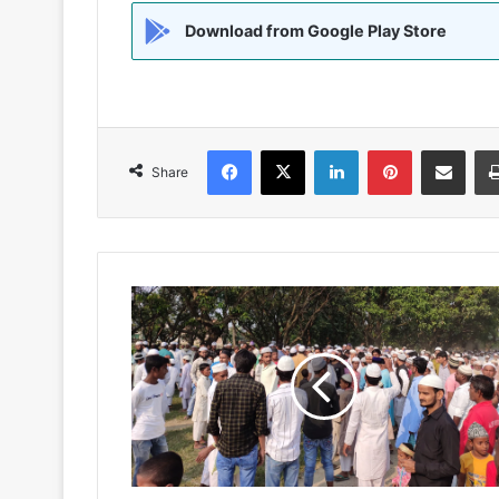
Download from Google Play Store
Facebook
X
LinkedIn
Pinterest
Share via Emai
Share
कांग्रेसी
नेता
शाहिद
की
पत्नी
का
निधन,नमाज-
ए-
जनाजा