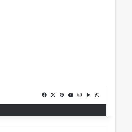
Facebook
X
Pinterest
YouTube
Instagram
Google Play
WhatsApp