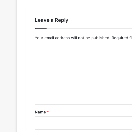
Leave a Reply
Your email address will not be published.
Required f
C
o
m
m
e
n
t
*
Name
*