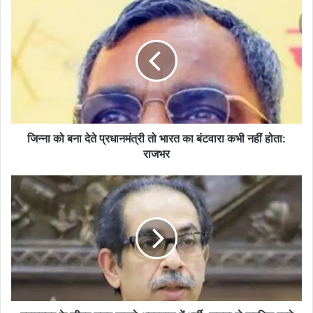
जिन्ना
को
बना
देते
प्रधानमंत्री
तो
भारत
का
बंटवारा
कभी
जिन्ना को बना देते प्रधानमंत्री तो भारत का बंटवारा कभी नहीं होता:
नहीं
राजभर
होता:
राजभर
महाराष्ट्र
के
सीएम
उद्धव
ठाकरे
अस्पताल
में
भर्ती,
जनता