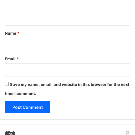
e
n
t
*
Name
*
Email
*
Save my name, email, and website in this browser for the next
time I comment.
वीडियो