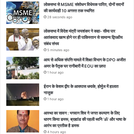
लोकसभा से MSME संशोधन विधेयक पारित, दोनों सदनों
की कार्यवाही 10 अगस्त तक स्थगित
28 seconds ago
लोकसभा में विदेश मंत्री जयशंकर ने कहा- सीमा पार
आतंकवाद खत्म होने पर ही पाकिस्तान से सामान्य द्विपक्षीय
संबंध संभव
5 minutes ago
आय से अधिक संपत्ति मामले में शिक्षा विभाग के DPO अजीत
अमर के पैतृक घर रानीबारी में EOU का छापा
1 hour ago
ईरान के केशम द्वीप के आसपास धमाके, होर्मुज में हालात
नाजुक
1 hour ago
आस्था का सावन : भगवान शिव ने जगत कल्याण के लिए
धारण किया डमरू, ब्रह्मांड की पहली ध्वनि ‘ॐ’ और भाषा के
आरंभ का प्रतीक है डमरू
4 hours ago