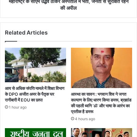
से
महाराष्ट्र के सीएम उद्धव ठाकरे अस्पताल में भर्ती, जनता से सुरक्षित रहने
सुरक्षित
की अपील
रहने
की
अपील
Related Articles
आय से अधिक संपत्ति मामले में शिक्षा विभाग
के DPO अजीत अमर के पैतृक घर
आस्था का सावन : भगवान शिव ने जगत
रानीबारी में EOU का छापा
कल्याण के लिए धारण किया डमरू, ब्रह्मांड
की पहली ध्वनि ‘ॐ’ और भाषा के आरंभ का
1 hour ago
प्रतीक है डमरू
4 hours ago