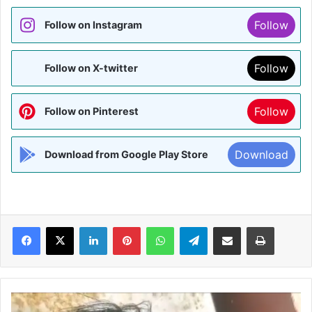
Follow
Follow on Instagram
Follow
Follow on X-twitter
Follow
Follow on Pinterest
Download
Download from Google Play Store
Facebook
X
LinkedIn
Pinterest
WhatsApp
Telegram
Share via Email
Print
मधुबनी