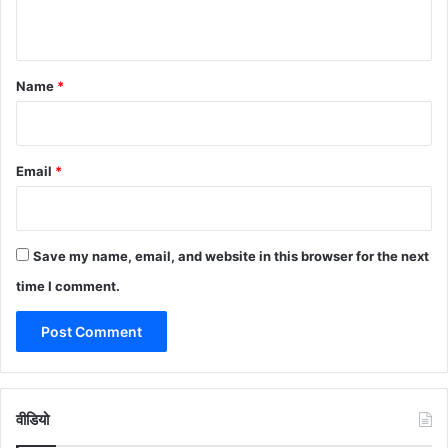
n
t
*
Name
*
Email
*
Save my name, email, and website in this browser for the next
time I comment.
वीडियो