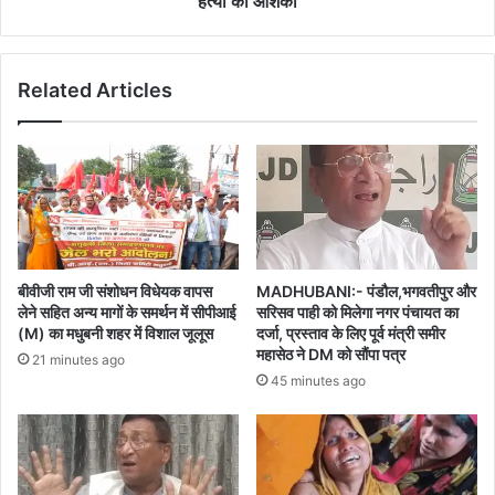
हत्या की आशंका
मिला
शव,दुष्कर्म
कर
Related Articles
हत्या
की
आशंका
बीवीजी राम जी संशोधन विधेयक वापस
MADHUBANI:- पंडौल,भगवतीपुर और
लेने सहित अन्य मागों के समर्थन में सीपीआई
सरिसव पाही को मिलेगा नगर पंचायत का
(M) का मधुबनी शहर में विशाल जूलूस
दर्जा, प्रस्ताव के लिए पूर्व मंत्री समीर
महासेठ ने DM को सौंपा पत्र
21 minutes ago
45 minutes ago