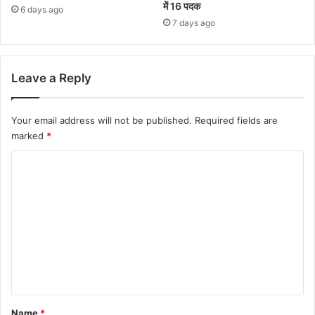
में 16 पदक
6 days ago
7 days ago
Leave a Reply
Your email address will not be published.
Required fields are
marked
*
C
o
m
m
e
n
t
*
Name
*