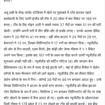
बनाये।
अबु धाबी के शेख जायेद स्टेडियम में खेले गए मुकाबले में टॉस हारकर पहले
बल्लेबाजी के लिए उतरी इंग्लैंड की टीम ने 20 ओवर में चार विकेट पर 166 रन
बनाए। टीम के लिए मोइन अली ने सबसे ज्यादा 37 गेंदों पर नाबाद 51 रन की पारी
खेली। उन्होंने अपनी पारी में तीन चौके और दो छक्के लगाए। उनके अलावा डेविड
मलान ने 30 गेंदों पर 41 रन बनाए। वहीं जोस बटलर ने 24 गेंदों पर 29 रन,
बेयरस्टो ने 13 रन, लियाम लिविंगस्टोन ने 17 रनों का योगदान दिया। न्यूजीलैंड
की ओर से टिम साउदी, एडम मिल्ने, ईश सोढ़ी और जेम्स नीशाम ने 1-1 विकेट
अपने नाम किया। इसके बाद 167 रनों के लक्ष्य का पीछा करने उतरी न्यूजीलैंड की
शुरुआत अच्छी नहीं रही। न्यूजीलैंड को मार्टिन गप्टिल (4) और कप्तान केन
विलियमसन (5) के रूप में जल्द दो बड़े झटके लगे। यहां से डेरिल मिचेल ने डेवोन
कॉनवे के साथ मिलकर पारी को आगे बढ़ाया। न्यूजीलैंड टीम का तीसरा विकेट
डेवोन कॉनवे के रूप में गिरा। कॉनवे 38 गेंदों पर 46 रन बनाकर आउट हुए। उन्हें
लियाम लिविंगस्टोन ने बटलर के हाथों स्टंप कराया। न्यूजीलैंड को चौथा झटका
ग्लेन फिलिप्स के रूप में लगा। फिलिप्स 2 रन बनाकर लिविंगस्टोन की गेंद पर लंबा
शॉट खेलने के चक्कर में कैच आउट हो गए। इसके बाद न्यूजीलैंड के ऑलराउंडर
जिमी नीशम ने 17वें ओवर में 23 रन ठोकते हुए टीम की वापसी कराई। इस बीच