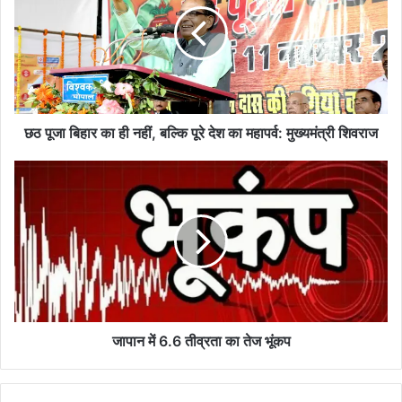
का
ही
नहीं,
बल्कि
पूरे
देश
का
छठ पूजा बिहार का ही नहीं, बल्कि पूरे देश का महापर्व: मुख्यमंत्री शिवराज
महापर्व:
मुख्यमंत्री
जापान
शिवराज
में
6.6
तीव्रता
का
तेज
भूंकप
जापान में 6.6 तीव्रता का तेज भूंकप