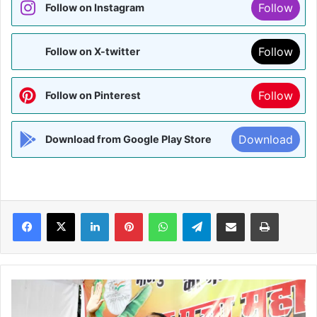
Follow
Follow on Instagram
Follow
Follow on X-twitter
Follow
Follow on Pinterest
Download
Download from Google Play Store
Facebook
X
LinkedIn
Pinterest
WhatsApp
Telegram
Share via Email
Print
छठ
पूजा
बिहार