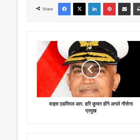
Facebook
X
LinkedIn
Pinterest
Share via Emai
Share
वाइस
एडमिरल
आर.
हरि
कुमार
होंगे
अगले
नौसेना
प्रमुख
वाइस एडमिरल आर. हरि कुमार होंगे अगले नौसेना
प्रमुख