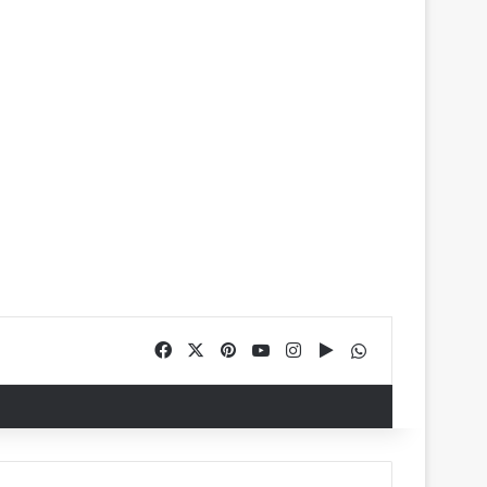
Facebook
X
Pinterest
YouTube
Instagram
Google Play
WhatsApp