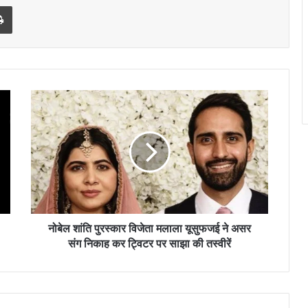
l
Print
नोबेल
शांति
पुरस्कार
विजेता
मलाला
यूसुफजई
ने
असर
संग
निकाह
नोबेल शांति पुरस्कार विजेता मलाला यूसुफजई ने असर
कर
संग निकाह कर ट्विटर पर साझा की तस्वीरें
ट्विटर
पर
साझा
की