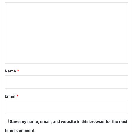
C
o
m
m
e
n
t
*
Name
*
Email
*
Save my name, email, and website in this browser for the next
time I comment.