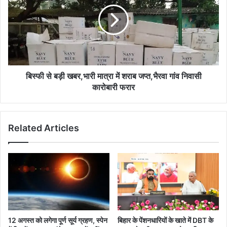
बड़ी
सजा:
खबर,भारी
गिरिराज
मात्रा
में
शराब
जप्त,भैरवा
गांव
निवासी
बिस्फी से बड़ी खबर,भारी मात्रा में शराब जप्त,भैरवा गांव निवासी
कारोबारी
कारोबारी फरार
फरार
Related Articles
12 अगस्त को लगेगा पूर्ण सूर्य ग्रहण, स्पेन
बिहार के पेंशनधारियों के खाते में DBT के