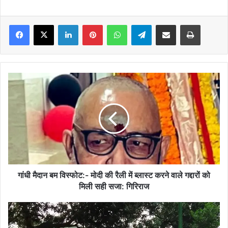
Facebook
X
LinkedIn
Pinterest
WhatsApp
Telegram
Share via Email
Print
गांधी
मैदान
बम
विस्फोट:-
मोदी
की
रैली
में
ब्लास्ट
करने
गांधी मैदान बम विस्फोट:- मोदी की रैली में ब्लास्ट करने वाले गद्दारों को
वाले
मिली सही सजा: गिरिराज
गद्दारों
को
बिस्फी
मिली
से
सही