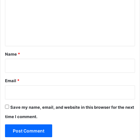
m
m
e
n
t
*
Name
*
Email
*
Save my name, email, and website in this browser for the next
time I comment.