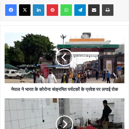
Facebook
X
LinkedIn
Pinterest
WhatsApp
Telegram
Share via Email
Print
नेपाल
ने
भारत
के
कोरोना
संक्रमित
पर्यटकों
के
प्रवेश
पर
नेपाल ने भारत के कोरोना संक्रमित पर्यटकों के प्रवेश पर लगाई रोक
लगाई
रोक
BIHAR:-
रोहतास
में
समोसा
खाने