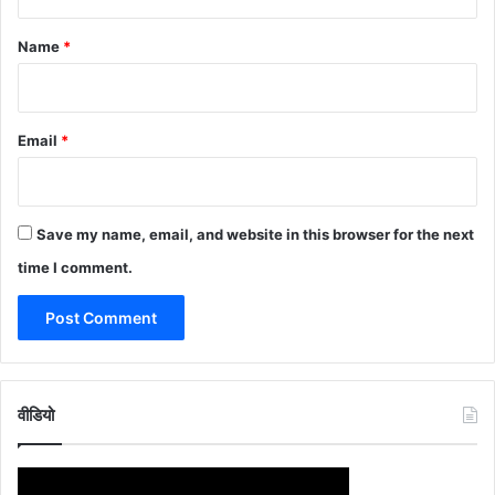
t
*
Name
*
Email
*
Save my name, email, and website in this browser for the next
time I comment.
वीडियो