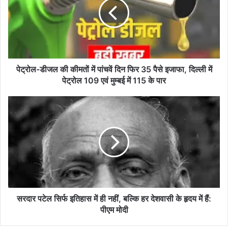
कीमतों
में
पांचवें
दिन
फिर
35
पैसे
पेट्रोल-डीजल की कीमतों में पांचवें दिन फिर 35 पैसे इजाफा, दिल्ली में
इजाफा,
पेट्रोल 109 एवं मुम्बई में 115 के पार
दिल्ली
में
सरदार
पेट्रोल
पटेल
109
सिर्फ
एवं
इतिहास
मुम्बई
में
में
ही
115
नहीं,
के
बल्कि
पार
हर
देशवासी
सरदार पटेल सिर्फ इतिहास में ही नहीं, बल्कि हर देशवासी के हृदय में हैं:
के
पीएम मोदी
हृदय