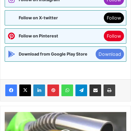
Follow
Follow on X-twitter
Follow
Follow on Pinterest
Download
Download from Google Play Store
Facebook
X
LinkedIn
Pinterest
WhatsApp
Telegram
Share via Email
Print
पेट्रोल-
डीजल
की