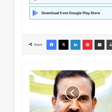
Download from Google Play Store
Facebook
X
LinkedIn
Pinterest
Share via Emai
Share
परमबीर
सिंह
के
खिलाफ
तीसरा
गैरजमानती
वारंट
जारी