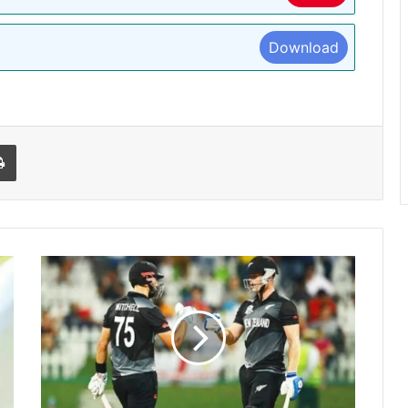
Download
l
Print
न्यूजीलैंड
ने
इंग्लैंड
को
हराकर
पहली
बार
T-