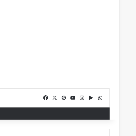
Facebook
X
Pinterest
YouTube
Instagram
Google Play
WhatsApp