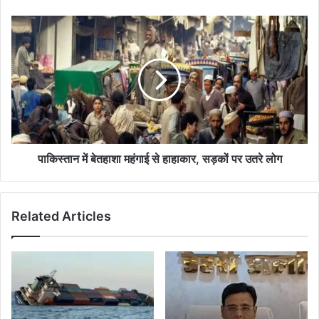
के
टिकट
पाकिस्तान
का
में
मूल्य
बेतहाशा
जारी
महंगाई
से
हाहाकार,
सड़कों
पर
उतरे
लोग
पाकिस्तान में बेतहाशा महंगाई से हाहाकार, सड़कों पर उतरे लोग
Related Articles