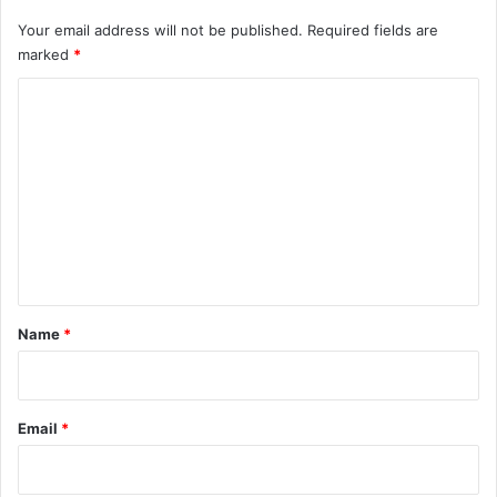
Your email address will not be published.
Required fields are
marked
*
C
o
m
m
e
n
t
*
Name
*
Email
*