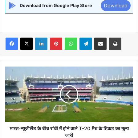
Download
Download from Google Play Store
Facebook
X
LinkedIn
Pinterest
WhatsApp
Telegram
Share via Email
Print
भारत-
न्यूजीलैंड
के
बीच
रांची
में
होने
वाले
T-
20
भारत-न्यूजीलैंड के बीच रांची में होने वाले T-20 मैच के टिकट का मूल्य
मैच
जारी