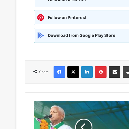
Follow on Pinterest
Download from Google Play Store
Facebook
X
LinkedIn
Pinterest
Share via Emai
Share
दरभंगा
के
झझरा
में
गरजे