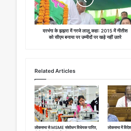
लालु,कहा:
2015
में
नीतीश
को
दरभंगा के झझरा में गरजे लालु,कहा: 2015 में नीतीश
सीएम
को सीएम बनाया पर उम्मीदों पर खड़े नहीं उतरे
बनाया
पर
उम्मीदों
पर
खड़े
Related Articles
नहीं
उतरे
लोकसभा से MSME संशोधन विधेयक पारित,
लोकसभा में विदे