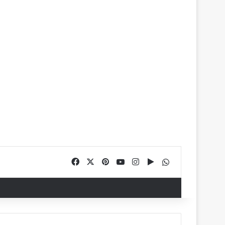
Facebook
X
Pinterest
YouTube
Instagram
Google Play
WhatsApp