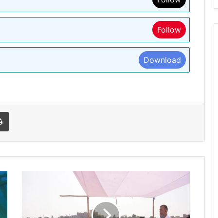
Follow
Download
l
Print
मुख्यमंत्री
ने
छठ
घाटों
का