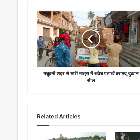
मधुबनी
शहर
से
भारी
मात्रा
में
अवैध
पटाखें
बरामद,दुकान
सील
मधुबनी शहर से भारी मात्रा में अवैध पटाखें बरामद,दुकान
सील
Related Articles