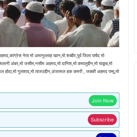
मद,कांग्रेस नेता मो अमानुल्लाह खान,मो शब्बीर,पुर्व जिला पार्षद मो
ानी अंबर,मो जसीम,नसीम अहमद,मो दानिश,मो कमालुद्दीन,मो याकूब,मो
होदा,मो गुलशाद,मो ताजउद्दीन,अंजारूल हक कमरी , जक्की अहमद पम्मू,मो
Join Now
Subscribe