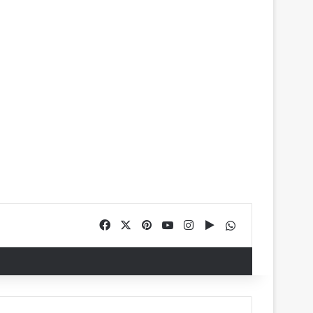
Facebook
X
Pinterest
YouTube
Instagram
Google Play
WhatsApp