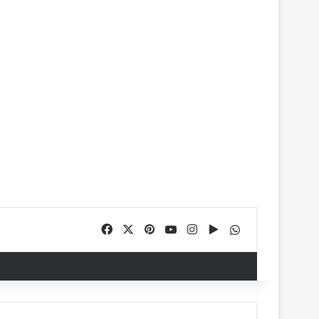
Facebook
X
Pinterest
YouTube
Instagram
Google Play
WhatsApp