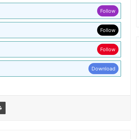
Follow
Follow
Follow
Download
l
Print