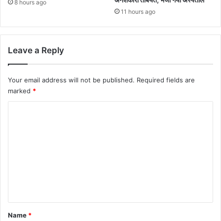
8 hours ago
11 hours ago
Leave a Reply
Your email address will not be published.
Required fields are
marked
*
C
o
m
m
e
n
t
*
Name
*