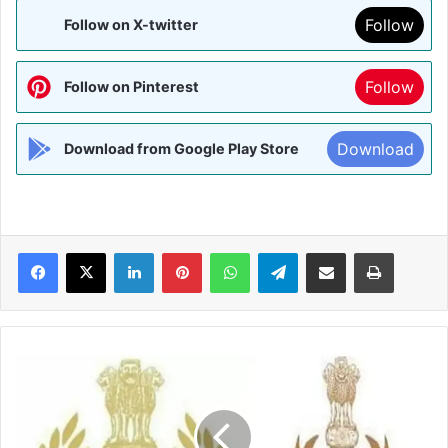
Follow
Follow on X-twitter
Follow
Follow on Pinterest
Download
Download from Google Play Store
Facebook
X
LinkedIn
Pinterest
WhatsApp
Telegram
Share via Email
Print
शील
वर्धन
सिंह
CISF
एवं