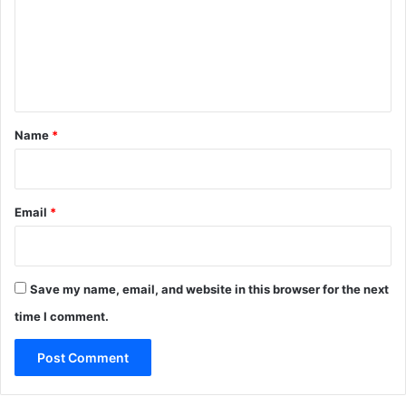
m
e
n
t
*
Name
*
Email
*
Save my name, email, and website in this browser for the next
time I comment.