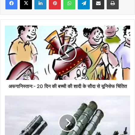
अफगानिस्तान:-
20
दिन
की
बच्ची
की
शादी
के
सौदा
से
अफगानिस्तान:- 20 दिन की बच्ची की शादी के सौदा से यूनिसेफ चिंतित
यूनिसेफ
चिंतित
रूस
से
भारत
को
मिलेगा
S-