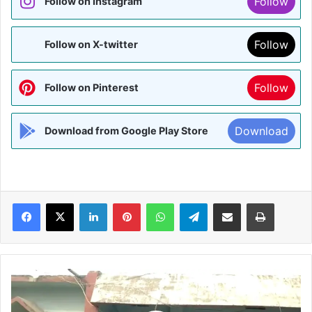
Follow
Follow on Instagram
Follow
Follow on X-twitter
Follow
Follow on Pinterest
Download
Download from Google Play Store
Facebook
X
LinkedIn
Pinterest
WhatsApp
Telegram
Share via Email
Print
BIHAR:-
दरभंगा
के