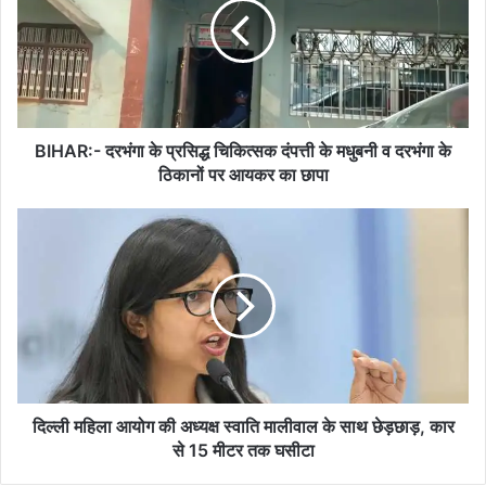
प्रसिद्ध
चिकित्सक
दंपत्ती
के
मधुबनी
व
दरभंगा
BIHAR:- दरभंगा के प्रसिद्ध चिकित्सक दंपत्ती के मधुबनी व दरभंगा के
के
ठिकानों पर आयकर का छापा
ठिकानों
पर
दिल्ली
आयकर
महिला
का
आयोग
छापा
की
अध्यक्ष
स्वाति
मालीवाल
के
साथ
छेड़छाड़,
दिल्ली महिला आयोग की अध्यक्ष स्वाति मालीवाल के साथ छेड़छाड़, कार
कार
से 15 मीटर तक घसीटा
से