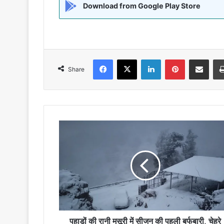
Download from Google Play Store
Facebook
X
LinkedIn
Pinterest
Share via Emai
Share
पहाड़ों
की
रानी
मसूरी
में
सीजन
की
पहली
बर्फबारी,
चेहरे
पहाड़ों की रानी मसूरी में सीजन की पहली बर्फबारी, चेहरे