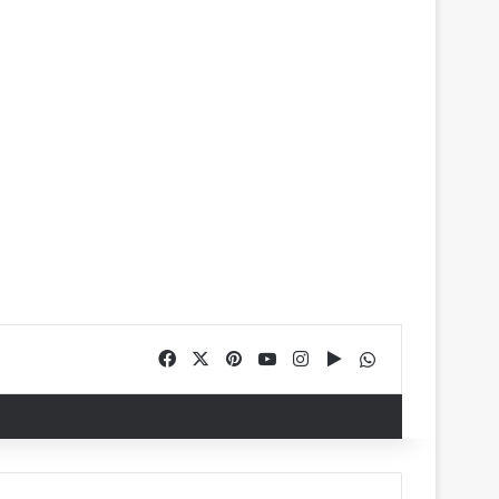
Facebook
X
Pinterest
YouTube
Instagram
Google Play
WhatsApp