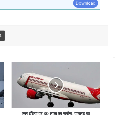
Download
l
Print
एयर
इंडिया
पर
30
लाख
का
जुर्माना,
पायलट
का
लाइसेंस
एयर इंडिया पर 30 लाख का जुर्माना, पायलट का