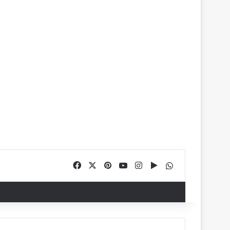
Facebook
X
Pinterest
YouTube
Instagram
Google Play
WhatsApp