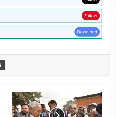
Follow
Download
l
Print
अश्विनी
चौबे
धरना
देते
रहेंगे