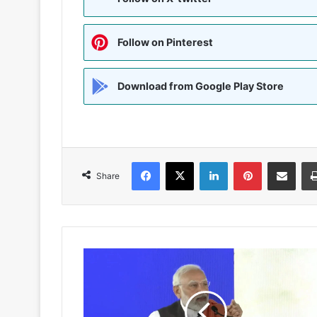
Follow on Pinterest
Download from Google Play Store
Facebook
X
LinkedIn
Pinterest
Share via Emai
Share
वोट
बैंक
की
राजनीति
नहीं