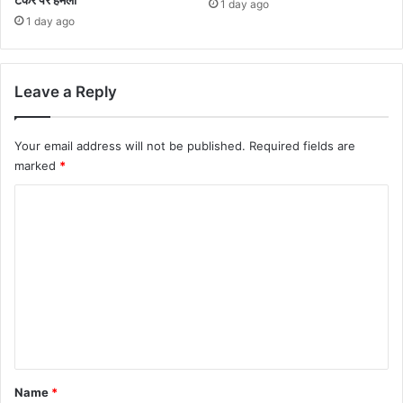
1 day ago
1 day ago
Leave a Reply
Your email address will not be published.
Required fields are
marked
*
C
o
m
m
e
n
t
*
Name
*