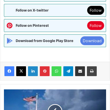
Follow
Follow on X-twitter
Follow
Follow on Pinterest
Download
Download from Google Play Store
Facebook
X
LinkedIn
Pinterest
WhatsApp
Telegram
Share via Email
Print
सुप्रीम
कोर्ट
सेे
ट्रम्प