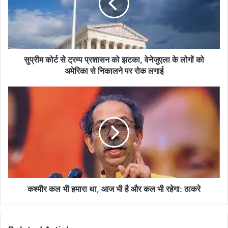
प्रशासन
को
झटका,
वेनेजुएला
के
लोगों
सुप्रीम कोर्ट सेे ट्रम्प प्रशासन को झटका, वेनेजुएला के लोगों को
को
अमेरिका से निकालने पर रोक लगाई
अमेरिका
से
कश्मीर
निकालने
कल
पर
भी
रोक
हमारा
लगाई
था,
आज
भी
है
और
कल
कश्मीर कल भी हमारा था, आज भी है और कल भी रहेगा: ठाकरे
भी
रहेगा:
ठाकरे