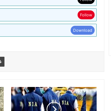
Follow
Download
l
Print
पश्चिम
बंगाल
में
NIA
की