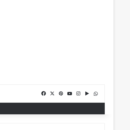
Facebook
X
Pinterest
YouTube
Instagram
Google Play
WhatsApp