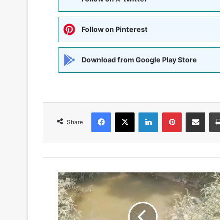
Follow on Pinterest
Download from Google Play Store
Facebook
X
LinkedIn
Pinterest
Share via Emai
Share
MADHUBANI:-
बूंद-
बूंद
पानी
के