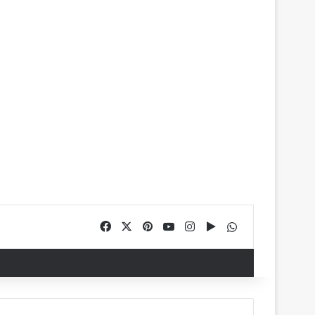
Facebook
X
Pinterest
YouTube
Instagram
Google Play
WhatsApp