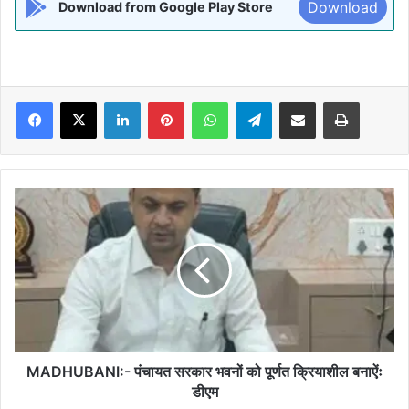
Download
Download from Google Play Store
Facebook
X
LinkedIn
Pinterest
WhatsApp
Telegram
Share via Email
Print
MADHUBANI:-
पंचायत
सरकार
भवनों
को
पूर्णत
क्रियाशील
बनाऐंः
डीएम
MADHUBANI:- पंचायत सरकार भवनों को पूर्णत क्रियाशील बनाऐंः
डीएम