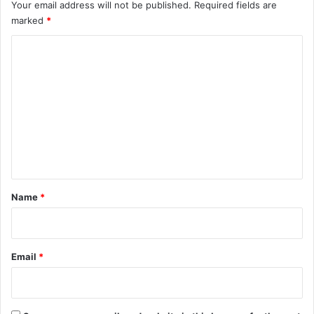
Your email address will not be published.
Required fields are
marked
*
C
o
m
m
e
n
t
*
Name
*
Email
*