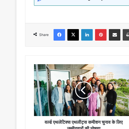
Facebook
X
LinkedIn
Pinterest
Share via Emai
Share
वर्ल्ड
एथलेटिक्स
एथलीट्स
कमीशन
चुनाव
के
लिए
उम्मीदवारों
की
घोषणा
वर्ल्ड एथलेटिक्स एथलीट्स कमीशन चुनाव के लिए
उम्मीदवारों की घोषणा