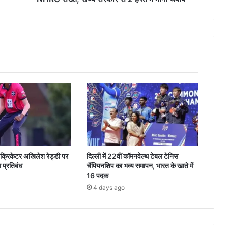
में
NHRC
सख्त,
राज्य
सरकार
से
2
हफ्ते
में
मांगा
जवाब
 क्रिकेटर अखिलेश रेड्डी पर
दिल्ली में 22वीं कॉमनवेल्थ टेबल टेनिस
 प्रतिबंध
चैंपियनशिप का भव्य समापन, भारत के खाते में
16 पदक
4 days ago