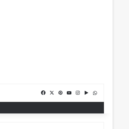
Facebook
X
Pinterest
YouTube
Instagram
Google Play
WhatsApp