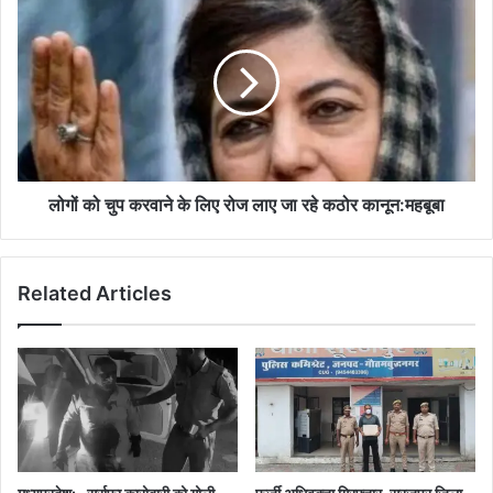
को
चुप
करवाने
के
लिए
रोज
लाए
जा
रहे
लोगों को चुप करवाने के लिए रोज लाए जा रहे कठोर कानून:महबूबा
कठोर
कानून:महबूबा
Related Articles