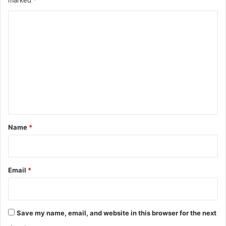
C
o
m
m
e
n
t
*
Name
*
Email
*
Save my name, email, and website in this browser for the next