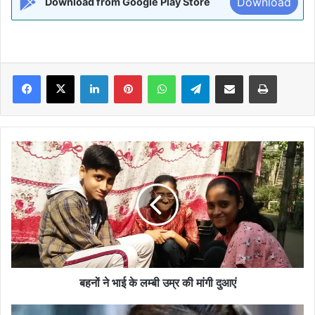
Download
Download from Google Play Store
Facebook
X
LinkedIn
Pinterest
WhatsApp
Telegram
Share via Email
Print
बहनों
ने
भाई
के
लम्बी
उम्र
की
मांगी
दुआएं
बहनों ने भाई के लम्बी उम्र की मांगी दुआएं
लोगों