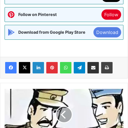
Follow
Follow on Pinterest
Download
Download from Google Play Store
Facebook
X
LinkedIn
Pinterest
WhatsApp
Telegram
Share via Email
Print
जहरीली
शराब
से
मौत
मामले
में
3