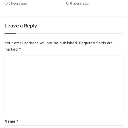
5 hours ago
6 hours ago
Leave a Reply
Your email address will not be published.
Required fields are
marked
*
C
o
m
m
e
n
t
*
Name
*