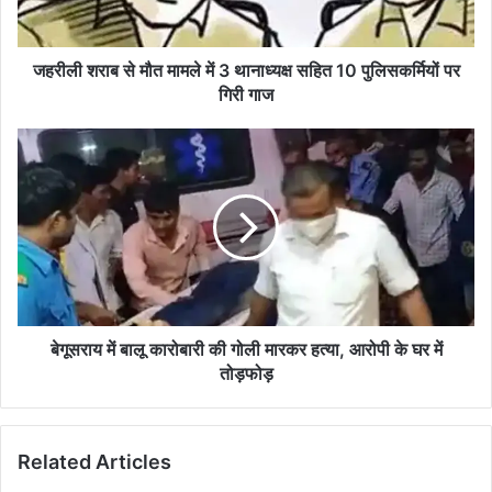
थानाध्यक्ष
सहित
10
जहरीली शराब से मौत मामले में 3 थानाध्यक्ष सहित 10 पुलिसकर्मियों पर
पुलिसकर्मियों
गिरी गाज
पर
गिरी
बेगूसराय
गाज
में
बालू
कारोबारी
की
गोली
मारकर
हत्या,
आरोपी
के
बेगूसराय में बालू कारोबारी की गोली मारकर हत्या, आरोपी के घर में
घर
तोड़फोड़
में
तोड़फोड़
Related Articles