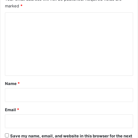
marked
*
C
o
m
m
e
n
t
*
Name
*
Email
*
Save my name, email, and website in this browser for the next