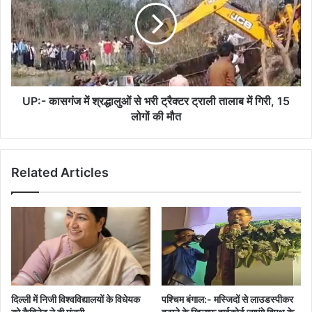
फिर
श्रद्धालुओं
से
से
होगी
भरी
परीक्षा
ट्रैक्टर
ट्राली
तालाब
में
UP:- कासगंज में श्रद्धालुओं से भरी ट्रैक्टर ट्राली तालाब में गिरी, 15
गिरी,
लोगों की मौत
15
लोगों
की
Related Articles
मौत
दिल्ली में निजी विश्वविद्यालयों के विधेयक
पश्चिम बंगाल:- मस्जिदों से लाउडस्पीकर