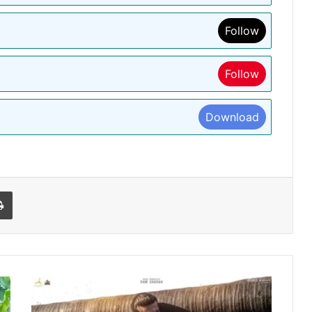
Follow
Follow
Download
l
Print
'पेद्दि'
का
नया