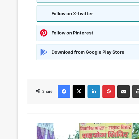
Follow on X-twitter
Follow on Pinterest
Download from Google Play Store
Facebook
X
LinkedIn
Pinterest
Share via Emai
Share
सहयोग
शिविर
में