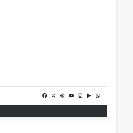
Facebook
X
Pinterest
YouTube
Instagram
Google Play
WhatsApp