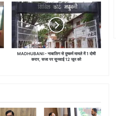
MADHUBANI:-
नाबालिग
से
दुष्कर्म
मामले
में
1
दोषी
करार,
सजा
MADHUBANI:- नाबालिग से दुष्कर्म मामले में 1 दोषी
पर
करार, सजा पर सुनवाई 12 जून को
सुनवाई
12
जून
को