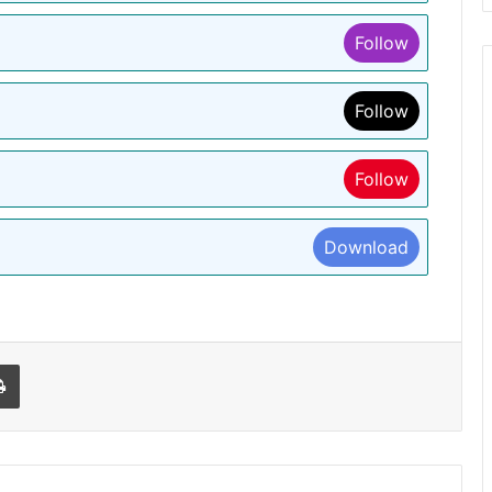
Follow
Follow
Follow
Download
l
Print