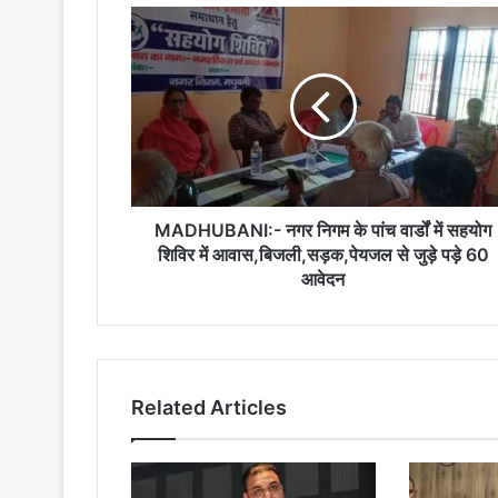
MADHUBANI:-
नगर
निगम
के
पांच
वार्डों
में
सहयोग
शिविर
में
MADHUBANI:- नगर निगम के पांच वार्डों में सहयोग
आवास,बिजली,सड़क,पेयजल
शिविर में आवास,बिजली,सड़क,पेयजल से जुड़े पड़े 60
से
आवेदन
जुड़े
पड़े
60
आवेदन
Related Articles