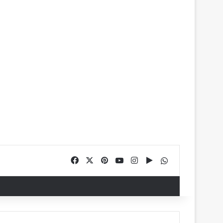
Facebook
X
Pinterest
YouTube
Instagram
Google Play
WhatsApp