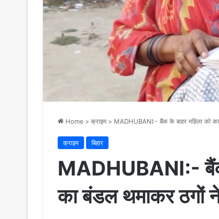
Home
>
क्राइम
>
MADHUBANI:- बैंक के बाहर महिला को कागज
क्राइम
बिहार
MADHUBANI:- बैंक 
का बंडल थमाकर ठगों न