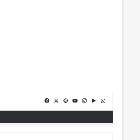
Facebook
X
Pinterest
YouTube
Instagram
Google Play
WhatsApp