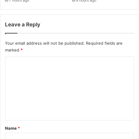
7 hours ago
8 hours ago
Leave a Reply
Your email address will not be published.
Required fields are
marked
*
C
o
m
m
e
n
t
*
Name
*