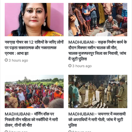
नवग्रह गोचर का 12 राशियों के जरिए लोगों
MADHUBANI:- सड़क निर्माण कार्य के
पर पड़ता सकारात्मक और नकारात्मक
दौरान मिक्सर मशीन चालक की मौत,
प्रभाव : आभा झा
चालक मुजफ्फरपुर जिला का निवासी, जांच
में जुटी पुलिस
3 hours ago
3 hours ago
MADHUBANI:- मॉर्निंग वॉक पर
MADHUBANI:- जयनगर में व्यवसायी
निकली तीन महिला को स्कॉर्पियो ने मारी
को अपराधियों ने मारी गोली, जांच में जुटी
ठोकर, तीनों की मौत
पुलिस