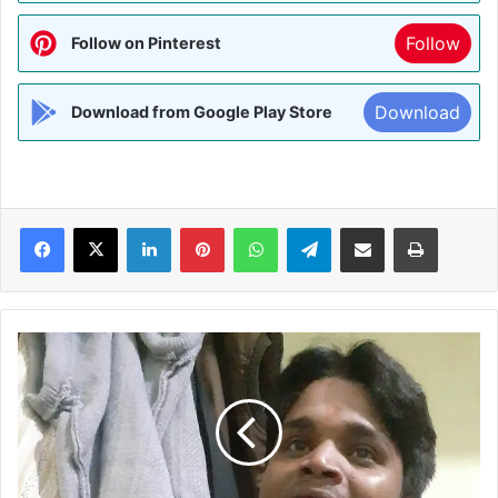
Follow
Follow on Pinterest
Download
Download from Google Play Store
Facebook
X
LinkedIn
Pinterest
WhatsApp
Telegram
Share via Email
Print
MADHUBANI:-
गेरुआ
वस्त्रधारी
बाबा
ने
मंदिर
पर