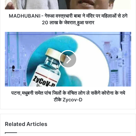
महिलाओं
से
ठगे
MADHUBANI:- गेरुआ वस्त्रधारी बाबा ने मंदिर पर महिलाओं से ठगे
20
20 लाख के जेवरात,हुआ फरार
लाख
के
पटना,मधुबनी
जेवरात,हुआ
समेत
फरार
पांच
जिलों
के
वंचित
लोग
ले
सकेंगे
कोरोना
पटना,मधुबनी समेत पांच जिलों के वंचित लोग ले सकेंगे कोरोना के नये
के
टीके Zycov-D
नये
टीके
Zycov-
Related Articles
D