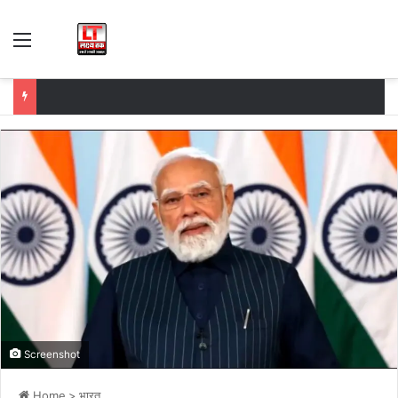
Menu
Screenshot
Home
>
भारत