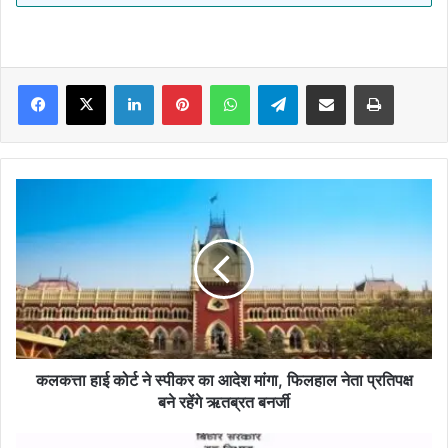
Facebook
X
LinkedIn
Pinterest
WhatsApp
Telegram
Share via Email
Print
कलकत्ता
हाई
कोर्ट
ने
स्पीकर
का
आदेश
मांगा,
फिलहाल
नेता
कलकत्ता हाई कोर्ट ने स्पीकर का आदेश मांगा, फिलहाल नेता प्रतिपक्ष
प्रतिपक्ष
बने रहेंगे ऋतब्रत बनर्जी
बने
रहेंगे
बिहार