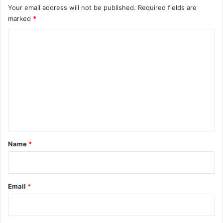
Your email address will not be published.
Required fields are
marked
*
C
o
m
m
e
n
t
*
Name
*
Email
*