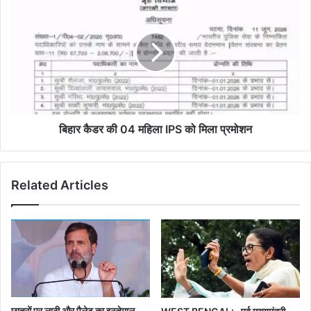
ऋतब्रत
कैडर
बनर्जी
की
04
महिला
IPS
को
मिला
प्रमोशन
बिहार कैडर की 04 महिला IPS को मिला प्रमोशन
Related Articles
छात्रों पर लाठी और पैलेट का इस्तेमाल