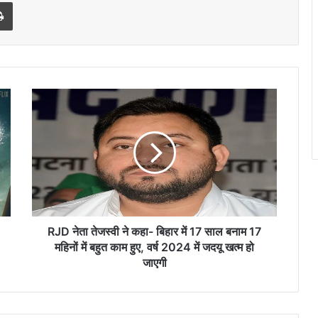
l
Print
RJD
नेता
तेजस्वी
ने
कहा-
बिहार
में
17
साल
बनाम
RJD नेता तेजस्वी ने कहा- बिहार में 17 साल बनाम 17
17
महिनों में बहुत काम हुए, वर्ष 2024 में जदयू खत्म हो
महिनों
जाएगी
में
बहुत
काम