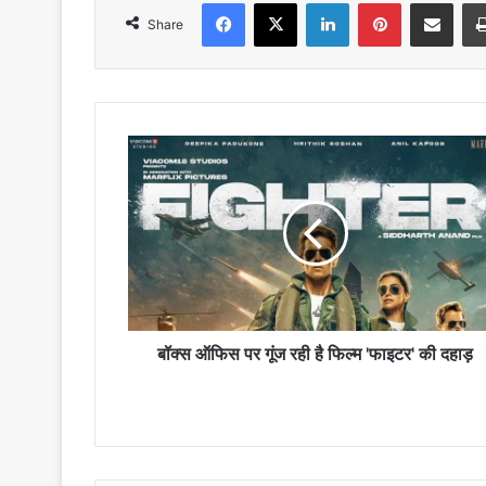
Facebook
X
LinkedIn
Pinterest
Share via Emai
Share
बॉक्स
ऑफिस
पर
गूंज
रही
है
फिल्म
'फाइटर'
की
दहाड़
बॉक्स ऑफिस पर गूंज रही है फिल्म 'फाइटर' की दहाड़