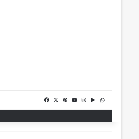
Facebook
X
Pinterest
YouTube
Instagram
Google Play
WhatsApp