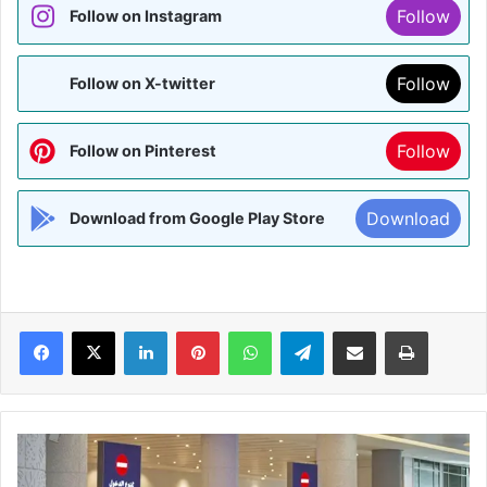
Follow
Follow on Instagram
Follow
Follow on X-twitter
Follow
Follow on Pinterest
Download
Download from Google Play Store
Facebook
X
LinkedIn
Pinterest
WhatsApp
Telegram
Share via Email
Print
भारत
सहित