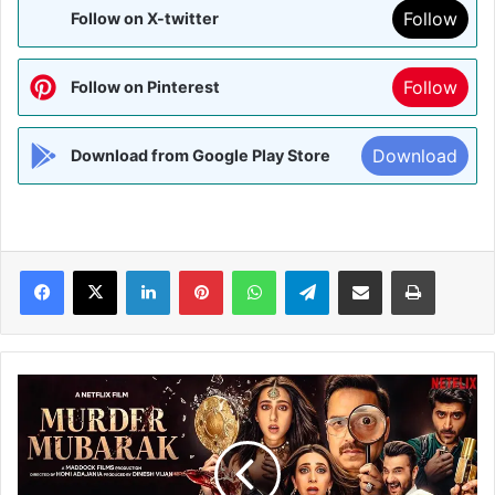
Follow
Follow on X-twitter
Follow
Follow on Pinterest
Download
Download from Google Play Store
Facebook
X
LinkedIn
Pinterest
WhatsApp
Telegram
Share via Email
Print
सारा
अली
खान,
पंकज
त्रिपाठी