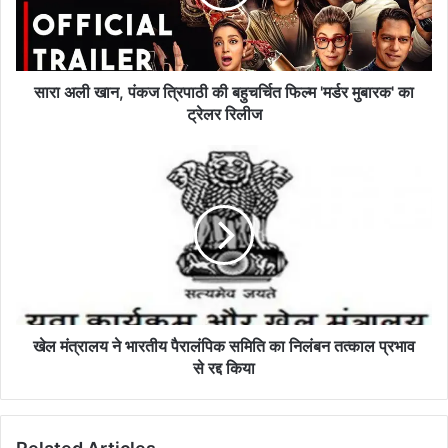
की
बहुचर्चित
फिल्म
'मर्डर
मुबारक'
सारा अली खान, पंकज त्रिपाठी की बहुचर्चित फिल्म 'मर्डर मुबारक' का
का
ट्रेलर रिलीज
ट्रेलर
रिलीज
खेल
मंत्रालय
ने
भारतीय
पैरालंपिक
समिति
का
निलंबन
तत्काल
प्रभाव
खेल मंत्रालय ने भारतीय पैरालंपिक समिति का निलंबन तत्काल प्रभाव
से
से रद्द किया
रद्द
किया