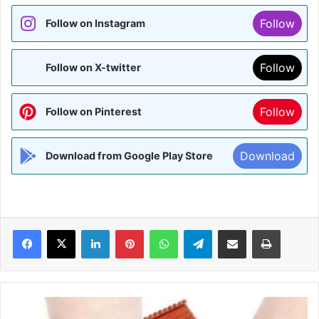
Follow
Follow on Instagram
Follow
Follow on X-twitter
Follow
Follow on Pinterest
Download
Download from Google Play Store
Facebook
X
LinkedIn
Pinterest
WhatsApp
Telegram
Share via Email
Print
मधुबनी
के