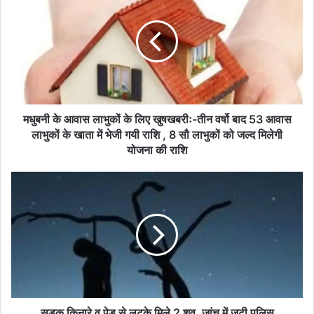
आवास
लाभुकों
के
लिए
खुषखबरीः-
तीन
वर्षो
बाद
मधुबनी के आवास लाभुकों के लिए खुषखबरीः-तीन वर्षो बाद 53 आवास
53
लाभुकों के खाता में भेजी गयी राशि , 8 सौ लाभुकों को जल्द मिलेगी
आवास
योजना की राशि
लाभुकों
के
सड़क
खाता
किनारे
में
व
भेजी
पेड़
गयी
से
राशि
लटके
,
मिले
8
2
सौ
शव,
लाभुकों
जांच
सड़क किनारे व पेड़ से लटके मिले 2 शव, जांच में जुटी पुलिस