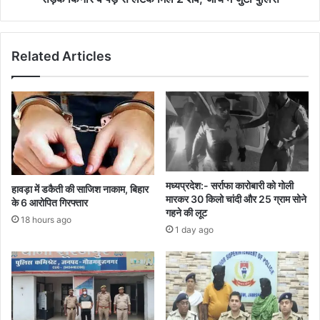
को
में
जल्द
जुटी
मिलेगी
पुलिस
योजना
Related Articles
की
राशि
मध्यप्रदेश:- सर्राफा कारोबारी को गोली
हावड़ा में डकैती की साजिश नाकाम, बिहार
मारकर 30 किलो चांदी और 25 ग्राम सोने
के 6 आरोपित गिरफ्तार
गहने की लूट
18 hours ago
1 day ago