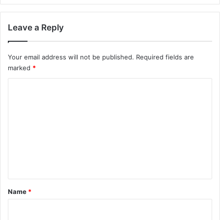
Leave a Reply
Your email address will not be published.
Required fields are
marked
*
C
o
m
m
e
n
t
*
Name
*