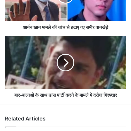
से
हटाए
गए
समीर
वानखेड़े
आर्यन खान मामले की जांच से हटाए गए समीर वानखेड़े
बार-
बालाओं
के
साथ
डांस
पार्टी
करने
के
मामले
में
बार-बालाओं के साथ डांस पार्टी करने के मामले में दरोगा गिरफ्तार
दरोगा
गिरफ्तार
Related Articles