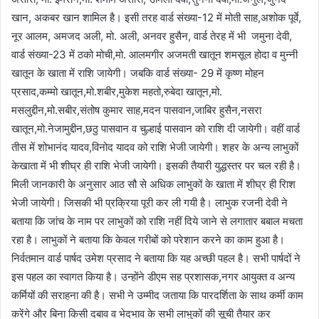
खान, अकबर खान शामिल है। इसी तरह वार्ड संख्या-12 में मोती साह,अशोक पूर्वे,
नूर आलम, अमजद अली, मो. अली, अनवर हुसैन, वार्ड तेरह में भी जमुना देवी,
वार्ड संख्या-23 में ठको मोची,मो. आलमगीर अजमती खातून शमसूल होदा व मुन्नी
खातून के खाता में राशि जायेगी। जबकि वार्ड संख्या- 29 में कृष्ण मोहन
प्रसाद,कम्मो खातून,मो.शबीर,मुकेश महतो,रुबेदा खातून,मो.
मसलुद्दीन,मो.सबीर,संतोष कुमार साह,मदन पासवान,जाबिर हुसैन,नसरा
खातून,मो.नेजामुद्दीन,छठु पासवान व चुल्हाई पासवान को राशि दी जायेगी। वहीं वार्ड
तीस में शोभानंद यादव,विनोद यादव को राशि भेजी जायेगी। शहर के अन्य लाभुकों
केखाता में भी शीघ्र ही राशि भेजी जायेगी। इसकी तैयारी युद्धस्तर पर चल रही है।
मिली जानकारी के अनुसार आठ सौ से अधिक लाभुकों के खाता में शीघ्र ही रिाश
भेजी जायेगी। जिसकी भी प्रक्रिया पूरी कर ली गयी है। लाभुक रजनी देवी ने
बताया कि जांच के नाम पर लाभुकों को राशि नहीं दिये जाने से लगातार बबाल मचता
रहा है। लाभुकों ने बताया कि केवल गरीबों को परेशान करने का काम हुआ है।
निर्वतमान वार्ड पार्षद उमेश प्रसाद ने बताया कि यह अच्छी पहल है। सभी पार्षदों ने
इस पहल का स्वागत किया है। उन्होंने डीएम सह प्रशासक,नगर आयुक्त व अन्य
कर्मियों की सराहना की है। सभी ने उम्मीद जताया कि पारदर्शिता के साथ कर्मी काम
करेंगे और बिना किसी दबाव व भेदभाव के सभी लाभुकों की सूची तैयार कर