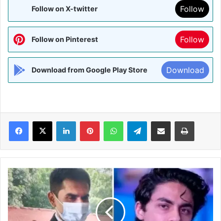
Follow
Follow on X-twitter
Follow
Follow on Pinterest
Download
Download from Google Play Store
Facebook
X
LinkedIn
Pinterest
WhatsApp
Telegram
Share via Email
Print
आर्यन
खान
मामले
की
जांच