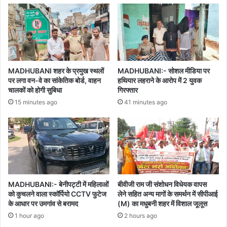
MADHUBANI शहर के प्रमुख स्थलों
MADHUBANI:- सोशल मीडिया पर
पर लगा वन-वे का सांकेतिक बोर्ड, वाहन
हथियार लहराने के आरोप में 2 युवक
चालकों को होगी सुबिधा
गिरफ्तार
15 minutes ago
41 minutes ago
MADHUBANI:- बेनीपट्टी में महिलाओं
बीवीजी राम जी संशोधन विधेयक वापस
को कुचलने वाला स्कॉर्पियो CCTV फुटेज
लेने सहित अन्य मागों के समर्थन में सीपीआई
के आधार पर उमगांव से बरामद
(M) का मधुबनी शहर में विशाल जूलूस
1 hour ago
2 hours ago