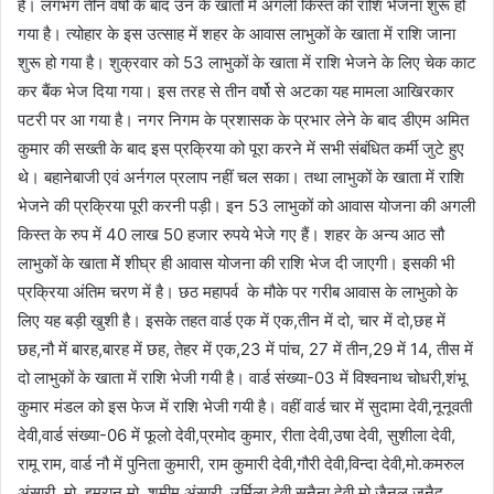
है। लगभग तीन वर्षो के बाद उन के खातों में अगली किस्त की राशि भेजना शुरू हो
गया है। त्योहार के इस उत्साह में शहर के आवास लाभुकों के खाता में राशि जाना
शुरू हो गया है। शुक्रवार को 53 लाभुकों के खाता में राशि भेजने के लिए चेक काट
कर बैंक भेज दिया गया। इस तरह से तीन वर्षो से अटका यह मामला आखिरकार
पटरी पर आ गया है। नगर निगम के प्रशासक के प्रभार लेने के बाद डीएम अमित
कुमार की सख्ती के बाद इस प्रक्रिया को पूरा करने में सभी संबंधित कर्मी जुटे हुए
थे। बहानेबाजी एवं अर्नगल प्रलाप नहीं चल सका। तथा लाभुकों के खाता में राशि
भेजने की प्रक्रिया पूरी करनी पड़ी। इन 53 लाभुकों को आवास योजना की अगली
किस्त के रुप में 40 लाख 50 हजार रुपये भेजे गए हैं। शहर के अन्य आठ सौ
लाभुकों के खाता मेें शीघ्र ही आवास योजना की राशि भेज दी जाएगी। इसकी भी
प्रक्रिया अंतिम चरण में है। छठ महापर्व के मौके पर गरीब आवास के लाभुको के
लिए यह बड़ी खुशी है। इसके तहत वार्ड एक में एक,तीन में दो, चार में दो,छह में
छह,नौ में बारह,बारह में छह, तेहर में एक,23 में पांच, 27 में तीन,29 में 14, तीस में
दो लाभुकों के खाता में राशि भेजी गयी है। वार्ड संख्या-03 में विश्वनाथ चोधरी,शंभू
कुमार मंडल को इस फेज में राशि भेजी गयी है। वहीं वार्ड चार में सुदामा देवी,नूनूवती
देवी,वार्ड संख्या-06 में फूलो देवी,प्रमोद कुमार, रीता देवी,उषा देवी, सुशीला देवी,
रामू राम, वार्ड नौ में पुनिता कुमारी, राम कुमारी देवी,गौरी देवी,विन्दा देवी,मो.कमरुल
अंसारी, मो. इमरान,मो. शमीम अंसारी, उर्मिला देवी,सुनैना देवी,मो.जैनुल,जुनैद