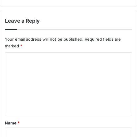
Leave a Reply
Your email address will not be published.
Required fields are
marked
*
C
o
m
m
e
n
t
*
Name
*