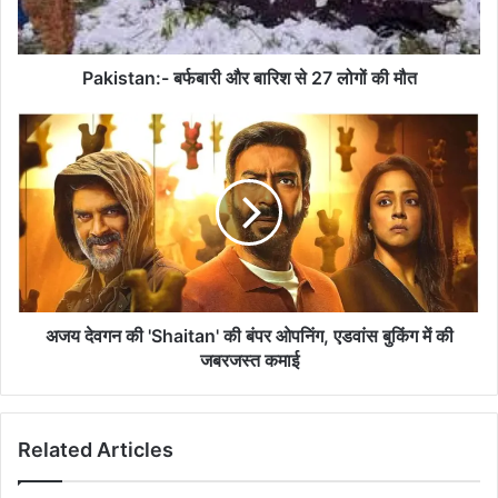
लोगों
की
मौत
Pakistan:- बर्फबारी और बारिश से 27 लोगों की मौत
अजय
देवगन
की
'Shaitan'
की
बंपर
ओपनिंग,
एडवांस
बुकिंग
में
अजय देवगन की 'Shaitan' की बंपर ओपनिंग, एडवांस बुकिंग में की
की
जबरजस्त कमाई
जबरजस्त
कमाई
Related Articles