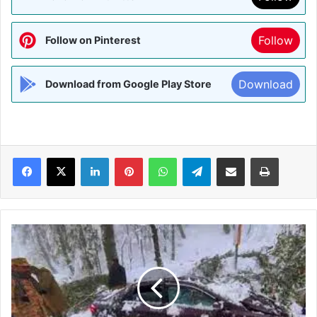
Follow
Follow on Pinterest
Download
Download from Google Play Store
Facebook
X
LinkedIn
Pinterest
WhatsApp
Telegram
Share via Email
Print
Pakistan:-
बर्फबारी
और
बारिश
से
27